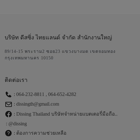
บริษัท ดีสซิ่ง ไทยแลนด์ จำกัด สำนักงานใหญ่
89/14-15 พระราม2 ซอย23 แขวงบางมด เขตจอมทอง
กรุงเทพมหานคร 10150
ติดต่อเรา
:
064-232-8811 , 064-652-4282
:
dissingth@gmail.com
:
Dissing Thailand บริษัทจำหน่ายแบตเตอรี่มือถือ..
:
@dissing
:
ต้องการความช่วยเหลือ