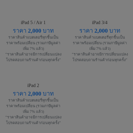
iPad 5 / Air 1
iPad 3/4
ราคา
2,000
บาท
ราคา
2,000
บาท
ราคาสินค้าแบตเตอรี่ทุกชิ้นเป็น
ราคาสินค้าแบตเตอรี่ทุกชิ้นเป็น
ราคาพร้อมเปลี่ยน (รวมภาษีมูลค่า
ราคาพร้อมเปลี่ยน (รวมภาษีมูลค่า
เพิ่ม 7% แล้ว)
เพิ่ม 7% แล้ว)
“ราคาสินค้าอาจมีการเปลี่ยนแปลง
“ราคาสินค้าอาจมีการเปลี่ยนแปลง
โปรดสอบถามร้านค้าก่อนทุกครั้ง”
โปรดสอบถามร้านค้าก่อนทุกครั้ง”
iPad 2
ราคา
2,000
บาท
ราคาสินค้าแบตเตอรี่ทุกชิ้นเป็น
ราคาพร้อมเปลี่ยน (รวมภาษีมูลค่า
เพิ่ม 7% แล้ว)
“ราคาสินค้าอาจมีการเปลี่ยนแปลง
โปรดสอบถามร้านค้าก่อนทุกครั้ง”