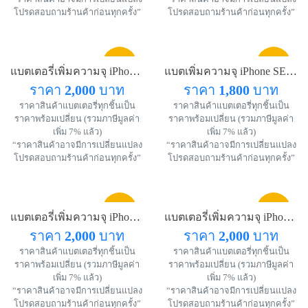
โปรดสอบถามร้านค้าก่อนทุกครั้ง”
โปรดสอบถามร้านค้าก่อนทุกครั้ง”
แนะนำ
แนะนำ
แบตเตอรี่เพิ่มความจุ iPhone 12/12Pro
แบตเพิ่มความจุ iPhone SE (2022)
ราคา
2,000
บาท
ราคา
1,800
บาท
!
!
ราคาสินค้าแบตเตอรี่ทุกชิ้นเป็น
ราคาสินค้าแบตเตอรี่ทุกชิ้นเป็น
ราคาพร้อมเปลี่ยน (รวมภาษีมูลค่า
ราคาพร้อมเปลี่ยน (รวมภาษีมูลค่า
เพิ่ม 7% แล้ว)
เพิ่ม 7% แล้ว)
“ราคาสินค้าอาจมีการเปลี่ยนแปลง
“ราคาสินค้าอาจมีการเปลี่ยนแปลง
โปรดสอบถามร้านค้าก่อนทุกครั้ง”
โปรดสอบถามร้านค้าก่อนทุกครั้ง”
แนะนำ
แนะนำ
แบตเตอรี่เพิ่มความจุ iPhone 13 Pro Max
แบตเตอรี่เพิ่มความจุ iPhone 13 Mini
ราคา
2,000
บาท
ราคา
2,000
บาท
!
!
ราคาสินค้าแบตเตอรี่ทุกชิ้นเป็น
ราคาสินค้าแบตเตอรี่ทุกชิ้นเป็น
ราคาพร้อมเปลี่ยน (รวมภาษีมูลค่า
ราคาพร้อมเปลี่ยน (รวมภาษีมูลค่า
เพิ่ม 7% แล้ว)
เพิ่ม 7% แล้ว)
“ราคาสินค้าอาจมีการเปลี่ยนแปลง
“ราคาสินค้าอาจมีการเปลี่ยนแปลง
โปรดสอบถามร้านค้าก่อนทุกครั้ง”
โปรดสอบถามร้านค้าก่อนทุกครั้ง”