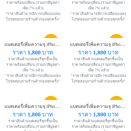
ราคาพร้อมเปลี่ยน (รวมภาษีมูลค่า
ราคาพร้อมเปลี่ยน (รวมภาษีมูลค่า
เพิ่ม 7% แล้ว)
เพิ่ม 7% แล้ว)
“ราคาสินค้าอาจมีการเปลี่ยนแปลง
“ราคาสินค้าอาจมีการเปลี่ยนแปลง
โปรดสอบถามร้านค้าก่อนทุกครั้ง”
โปรดสอบถามร้านค้าก่อนทุกครั้ง”
แนะนำ
แนะนำ
แบตเตอรี่เพิ่มความจุ iPhone XR
แบตเตอรี่เพิ่มความจุ iPhone Xs MAX
ราคา
1,800
บาท
ราคา
1,800
บาท
!
!
ราคาสินค้าแบตเตอรี่ทุกชิ้นเป็น
ราคาสินค้าแบตเตอรี่ทุกชิ้นเป็น
ราคาพร้อมเปลี่ยน (รวมภาษีมูลค่า
ราคาพร้อมเปลี่ยน (รวมภาษีมูลค่า
เพิ่ม 7% แล้ว)
เพิ่ม 7% แล้ว)
“ราคาสินค้าอาจมีการเปลี่ยนแปลง
“ราคาสินค้าอาจมีการเปลี่ยนแปลง
โปรดสอบถามร้านค้าก่อนทุกครั้ง”
โปรดสอบถามร้านค้าก่อนทุกครั้ง”
แนะนำ
แนะนำ
แบตเตอรี่เพิ่มความจุ iPhone 11
แบตเตอรี่เพิ่มความจุ iPhone 11 ProMax
ราคา
1,800
บาท
ราคา
1,800
บาท
!
!
ราคาสินค้าแบตเตอรี่ทุกชิ้นเป็น
ราคาสินค้าแบตเตอรี่ทุกชิ้นเป็น
ราคาพร้อมเปลี่ยน (รวมภาษีมูลค่า
ราคาพร้อมเปลี่ยน (รวมภาษีมูลค่า