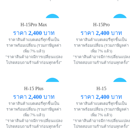
ใหม่ !
ใหม่ !
H-15Pro Max
H-15Pro
ราคา
2,400
บาท
ราคา
2,400
บาท
ราคาสินค้าแบตเตอรี่ทุกชิ้นเป็น
ราคาสินค้าแบตเตอรี่ทุกชิ้นเป็น
ราคาพร้อมเปลี่ยน (รวมภาษีมูลค่า
ราคาพร้อมเปลี่ยน (รวมภาษีมูลค่า
เพิ่ม 7% แล้ว)
เพิ่ม 7% แล้ว)
“ราคาสินค้าอาจมีการเปลี่ยนแปลง
“ราคาสินค้าอาจมีการเปลี่ยนแปลง
โปรดสอบถามร้านค้าก่อนทุกครั้ง”
โปรดสอบถามร้านค้าก่อนทุกครั้ง”
ใหม่ !
ใหม่ !
H-15 Plus
H-15
ราคา
2,400
บาท
ราคา
2,400
บาท
ราคาสินค้าแบตเตอรี่ทุกชิ้นเป็น
ราคาสินค้าแบตเตอรี่ทุกชิ้นเป็น
ราคาพร้อมเปลี่ยน (รวมภาษีมูลค่า
ราคาพร้อมเปลี่ยน (รวมภาษีมูลค่า
เพิ่ม 7% แล้ว)
เพิ่ม 7% แล้ว)
“ราคาสินค้าอาจมีการเปลี่ยนแปลง
“ราคาสินค้าอาจมีการเปลี่ยนแปลง
โปรดสอบถามร้านค้าก่อนทุกครั้ง”
โปรดสอบถามร้านค้าก่อนทุกครั้ง”