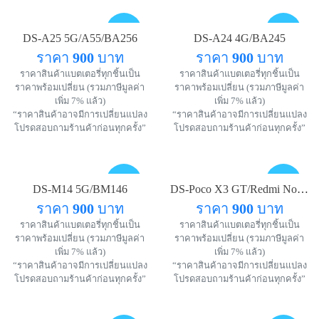
ใหม่ !
ใหม่ !
DS-A25 5G/A55/BA256
DS-A24 4G/BA245
ราคา
900
บาท
ราคา
900
บาท
ราคาสินค้าแบตเตอรี่ทุกชิ้นเป็น
ราคาสินค้าแบตเตอรี่ทุกชิ้นเป็น
ราคาพร้อมเปลี่ยน (รวมภาษีมูลค่า
ราคาพร้อมเปลี่ยน (รวมภาษีมูลค่า
เพิ่ม 7% แล้ว)
เพิ่ม 7% แล้ว)
“ราคาสินค้าอาจมีการเปลี่ยนแปลง
“ราคาสินค้าอาจมีการเปลี่ยนแปลง
โปรดสอบถามร้านค้าก่อนทุกครั้ง”
โปรดสอบถามร้านค้าก่อนทุกครั้ง”
ใหม่ !
ใหม่ !
DS-M14 5G/BM146
DS-Poco X3 GT/Redmi Note10 Pro 5g/BM57
ราคา
900
บาท
ราคา
900
บาท
ราคาสินค้าแบตเตอรี่ทุกชิ้นเป็น
ราคาสินค้าแบตเตอรี่ทุกชิ้นเป็น
ราคาพร้อมเปลี่ยน (รวมภาษีมูลค่า
ราคาพร้อมเปลี่ยน (รวมภาษีมูลค่า
เพิ่ม 7% แล้ว)
เพิ่ม 7% แล้ว)
“ราคาสินค้าอาจมีการเปลี่ยนแปลง
“ราคาสินค้าอาจมีการเปลี่ยนแปลง
โปรดสอบถามร้านค้าก่อนทุกครั้ง”
โปรดสอบถามร้านค้าก่อนทุกครั้ง”