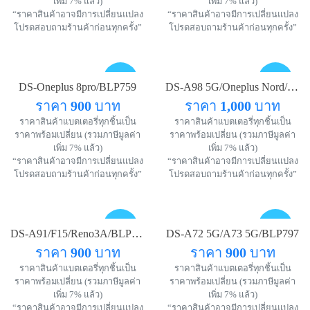
เพิ่ม 7% แล้ว)
เพิ่ม 7% แล้ว)
“ราคาสินค้าอาจมีการเปลี่ยนแปลง
“ราคาสินค้าอาจมีการเปลี่ยนแปลง
โปรดสอบถามร้านค้าก่อนทุกครั้ง”
โปรดสอบถามร้านค้าก่อนทุกครั้ง”
ใหม่ !
ใหม่ !
DS-Oneplus 8pro/BLP759
DS-A98 5G/Oneplus Nord/BLP989
ราคา
900
บาท
ราคา
1,000
บาท
ราคาสินค้าแบตเตอรี่ทุกชิ้นเป็น
ราคาสินค้าแบตเตอรี่ทุกชิ้นเป็น
ราคาพร้อมเปลี่ยน (รวมภาษีมูลค่า
ราคาพร้อมเปลี่ยน (รวมภาษีมูลค่า
เพิ่ม 7% แล้ว)
เพิ่ม 7% แล้ว)
“ราคาสินค้าอาจมีการเปลี่ยนแปลง
“ราคาสินค้าอาจมีการเปลี่ยนแปลง
โปรดสอบถามร้านค้าก่อนทุกครั้ง”
โปรดสอบถามร้านค้าก่อนทุกครั้ง”
ใหม่ !
ใหม่ !
DS-A91/F15/Reno3A/BLP765
DS-A72 5G/A73 5G/BLP797
ราคา
900
บาท
ราคา
900
บาท
ราคาสินค้าแบตเตอรี่ทุกชิ้นเป็น
ราคาสินค้าแบตเตอรี่ทุกชิ้นเป็น
ราคาพร้อมเปลี่ยน (รวมภาษีมูลค่า
ราคาพร้อมเปลี่ยน (รวมภาษีมูลค่า
เพิ่ม 7% แล้ว)
เพิ่ม 7% แล้ว)
“ราคาสินค้าอาจมีการเปลี่ยนแปลง
“ราคาสินค้าอาจมีการเปลี่ยนแปลง