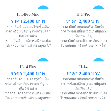
ใหม่ !
ใหม่ !
H-14Pro Max
H-14Pro
ราคา
2,400
บาท
ราคา
2,400
บาท
ราคาสินค้าแบตเตอรี่ทุกชิ้นเป็น
ราคาสินค้าแบตเตอรี่ทุกชิ้นเป็น
ราคาพร้อมเปลี่ยน (รวมภาษีมูลค่า
ราคาพร้อมเปลี่ยน (รวมภาษีมูลค่า
เพิ่ม 7% แล้ว)
เพิ่ม 7% แล้ว)
“ราคาสินค้าอาจมีการเปลี่ยนแปลง
“ราคาสินค้าอาจมีการเปลี่ยนแปลง
โปรดสอบถามร้านค้าก่อนทุกครั้ง”
โปรดสอบถามร้านค้าก่อนทุกครั้ง”
ใหม่ !
ใหม่ !
H-14 Plus
H-14
ราคา
2,400
บาท
ราคา
2,400
บาท
ราคาสินค้าแบตเตอรี่ทุกชิ้นเป็น
ราคาสินค้าแบตเตอรี่ทุกชิ้นเป็น
ราคาพร้อมเปลี่ยน (รวมภาษีมูลค่า
ราคาพร้อมเปลี่ยน (รวมภาษีมูลค่า
เพิ่ม 7% แล้ว)
เพิ่ม 7% แล้ว)
“ราคาสินค้าอาจมีการเปลี่ยนแปลง
“ราคาสินค้าอาจมีการเปลี่ยนแปลง
โปรดสอบถามร้านค้าก่อนทุกครั้ง”
โปรดสอบถามร้านค้าก่อนทุกครั้ง”