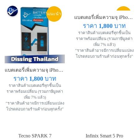
แนะนำ
แนะนำ
แบตเตอรี่เพิ่มความจุ iPhone 14
ราคา
1,800
บาท
!
!
ราคาสินค้าแบตเตอรี่ทุกชิ้นเป็น
ราคาพร้อมเปลี่ยน (รวมภาษีมูลค่า
เพิ่ม 7% แล้ว)
“ราคาสินค้าอาจมีการเปลี่ยนแปลง
โปรดสอบถามร้านค้าก่อนทุกครั้ง”
แบตเตอรี่เพิ่มความจุ iPhone 14 Plus
ราคา
1,800
บาท
ราคาสินค้าแบตเตอรี่ทุกชิ้นเป็น
ราคาพร้อมเปลี่ยน (รวมภาษีมูลค่า
เพิ่ม 7% แล้ว)
“ราคาสินค้าอาจมีการเปลี่ยนแปลง
โปรดสอบถามร้านค้าก่อนทุกครั้ง”
Tecno SPARK 7
Infinix Smart 5 Pro