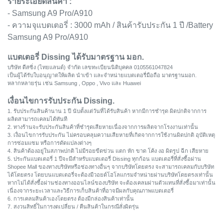
รายระเอียดสินค้า :
- Samsung A9 Pro/A910
- ความจุแบตเตอรี่ : 3000 mAh / สินค้ารับประกัน 1 ปี /Battery
Samsung A9 Pro/A910
แบตเตอรี่ Dissing ได้รับมาตรฐาน มอก.
บริษัท ดีสซิ่ง (ไทยแลนด์) จำกัด เลขทะเบียนนิติบุคคล 0105561047824
เป็นผู้ได้รับใบอนุญาตให้ผลิต นำเข้า และจำหน่ายแบตเตอรี่มือถือ มาตรฐานมอก.
หลากหลายรุ่น เช่น Samsung , Oppo , Vivo และ Huawei
เงื่อนไขการรับประกัน Dissing.
1. รับประกันสินค้านาน 1 ปี นับตั้งแต่วันที่ได้รับสินค้า หากมีการชำรุด ผิดปกติจากการ
ผลิตสามารถเคลมได้ทันที
2. ทางร้านจะรับประกันสินค้าที่ชำรุดเสียหายเนื่องจากการผลิตจากโรงงานเท่านั้น
3. เงื่อนไขการรับประกัน ไม่ครอบคลุมความเสียหายที่เกิดจากการใช้งานผิดปกติ อุบัติเหตุ
การซ่อมแซม หรือการดัดแปลงต่างๆ
4. สินค้าต้องอยู่ในสภาพปกติ ไม่มีรอยขีดข่วน แตก หัก ขาด โค้ง งอ ผิดรูป ฉีก เสียหาย
5. ประกันแบตเตอรี่ 1 ปีจะมีสำหรับแบตเตอรี่ Dissing ทุกก้อน แบตเตอรี่ที่สั่งซื้อผ่าน
Shopee Mall ของทางบริษัทหรือช่องทางอื่นๆ จากบริษัทโดยตรง จะสามารถเคลมกับบริษัท
ได้โดยตรง โดยบนแบตเตอรี่จะต้องมีวอยด์โฮโลแกรมจำหน่ายผ่านบริษัทโดยตรงเท่านั้น
หากไม่ได้สั่งซื้อผ่านช่องทางออนไลน์ของบริษัท จะต้องเคลมผ่านตัวแทนที่สั่งซื้อมาเท่านั้น
เนื่องจากระยะเวลาและวิธีการเก็บสินค้าที่อาจมีผลกับคุณภาพแบตเตอรี่
6. การเคลมสินค้าเองโดยตรง ต้องมีกล่องสินค้าเท่านั้น
7. สงวนสิทธิ์ในการงดเปลี่ยน / คืนสินค้าในกรณีสั่งผิดรุ่น