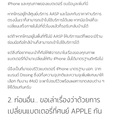
iPhone และคุณภาพของแบตเตอรี่
ชมข้อมูลเพิ่มที่นี่
หากใครอยู่ใกล้ศูนย์บริการ AASP และโอเคกับราคาค่าบริการ
ตรงนั้นเราก็สามารถเข้าไปใช้บริการได้เลย หากมีอะไหล่ก็จะ
เปลี่ยนเสร็จภายในไม่กี่ชั่วโมงแล้วก็รอรับกลับบ้านได้
แต่ถ้าหากใครอยู่ในพื้นที่ที่ไม่มี AASP ให้บริการแต่ก็พอจะมีร้าน
ซ่อมมือถือใกล้บ้านก็สามารถเข้าไปใช้บริการได้
แต่สิ่งที่อยากแนะนำก็คือให้พิจารณาในเรื่องของคุณภาพ
แบตเตอรี่ที่นำมาเปลี่ยนให้กับ iPhone นั้นได้มาตรฐานดีหรือไม่
นี่จึงเป็นที่มาของรีวิวแบตเตอรี่ iPhone มาตรฐาน มอก. จาก
แบรนด์ Dissing ซึ่งมีทั้งความจุปกติและความจุเพิ่มพิเศษมาให้
เลือก ทีมงาน iMoD จะพาไปชมรีวิวพร้อมผลการทดสอบต่าง ๆ
ให้ได้ชมกันครับ
2. ก่อนอื่น..​. ขอเล่าเรื่องว่าด้วยการ
เปลี่ยนแบตเตอรี่ที่ศูนย์ APPLE กัน