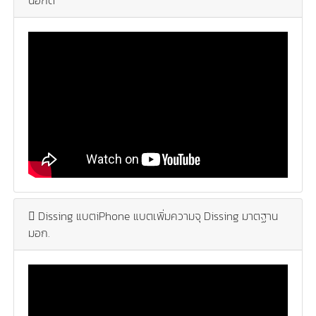
นอกดี
Dissing แบตiPhone แบตเพิ่มความจุ Dissing มาตฐาน
มอก.