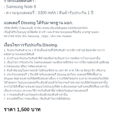
รายระเอียดสินค้า :
- Samsung Note 8
- ความจุแบตเตอรี่ : 3300 mAh / สินค้ารับประกัน 1 ปี
แบตเตอรี่ Dissing ได้รับมาตรฐาน มอก.
บริษัท ดีสซิ่ง (ไทยแลนด์) จำกัด เลขทะเบียนนิติบุคคล 0105561047824
เป็นผู้ได้รับใบอนุญาตให้ผลิต นำเข้า และจำหน่ายแบตเตอรี่มือถือ มาตรฐานมอก.
หลากหลายรุ่น เช่น Samsung , Oppo , Vivo และ Huawei
เงื่อนไขการรับประกัน Dissing.
1. รับประกันสินค้านาน 1 ปี นับตั้งแต่วันที่ได้รับสินค้า หากมีการชำรุด ผิดปกติจากการ
ผลิตสามารถเคลมได้ทันที
2. ทางร้านจะรับประกันสินค้าที่ชำรุดเสียหายเนื่องจากการผลิตจากโรงงานเท่านั้น
3. เงื่อนไขการรับประกัน ไม่ครอบคลุมความเสียหายที่เกิดจากการใช้งานผิดปกติ อุบัติเหตุ
การซ่อมแซม หรือการดัดแปลงต่างๆ
4. สินค้าต้องอยู่ในสภาพปกติ ไม่มีรอยขีดข่วน แตก หัก ขาด โค้ง งอ ผิดรูป ฉีก เสียหาย
5. ประกันแบตเตอรี่ 1 ปีจะมีสำหรับแบตเตอรี่ Dissing ทุกก้อน แบตเตอรี่ที่สั่งซื้อผ่าน
Shopee Mall ของทางบริษัทหรือช่องทางอื่นๆ จากบริษัทโดยตรง จะสามารถเคลมกับบริษัท
ได้โดยตรง โดยบนแบตเตอรี่จะต้องมีวอยด์โฮโลแกรมจำหน่ายผ่านบริษัทโดยตรงเท่านั้น
หากไม่ได้สั่งซื้อผ่านช่องทางออนไลน์ของบริษัท จะต้องเคลมผ่านตัวแทนที่สั่งซื้อมาเท่านั้น
เนื่องจากระยะเวลาและวิธีการเก็บสินค้าที่อาจมีผลกับคุณภาพแบตเตอรี่
6. การเคลมสินค้าเองโดยตรง ต้องมีกล่องสินค้าเท่านั้น
7. สงวนสิทธิ์ในการงดเปลี่ยน / คืนสินค้าในกรณีสั่งผิดรุ่น
ราคา
1,500
บาท