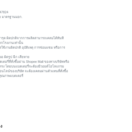
047824
ถือ มาตรฐานมอก.
การชำรุด ผิดปกติจากการผลิตสามารถเคลมได้ทันที
ากโรงงานเท่านั้น
ใช้งานผิดปกติ อุบัติเหตุ การซ่อมแซม หรือการ
งอ ผิดรูป ฉีก เสียหาย
ตอรี่ที่สั่งซื้อผ่าน Shopee Mall ของทางบริษัทหรือ
ยตรง โดยบนแบตเตอรี่จะต้องมีวอยด์โฮโลแกรม
อนไลน์ของบริษัท จะต้องเคลมผ่านตัวแทนที่สั่งซื้อ
บคุณภาพแบตเตอรี่
าง