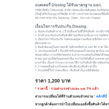
แบตเตอรี่ Dissing ได้รับมาตรฐาน มอก.
บริษัท ดีสซิ่ง (ไทยแลนด์) จำกัด เลขทะเบียนนิติบุคคล 0105561
เป็นผู้ได้รับใบอนุญาตให้ผลิต นำเข้า และจำหน่ายแบตเตอรี่มือ
หลากหลายรุ่น เช่น Samsung , Oppo , Vivo และ Huawei
เงื่อนไขการรับประกัน Dissing.
1. รับประกันสินค้านาน 1 ปี นับตั้งแต่วันที่ได้รับสินค้า หากมี
2. ทางร้านจะรับประกันสินค้าที่ชำรุดเสียหายเนื่องจากการผลิตจ
3. เงื่อนไขการรับประกัน ไม่ครอบคลุมความเสียหายที่เกิดจากการ
ดัดแปลงต่างๆ
4. สินค้าต้องอยู่ในสภาพปกติ ไม่มีรอยขีดข่วน แตก หัก ขาด โค้ง 
5. ประกันแบตเตอรี่ 1 ปีจะมีสำหรับแบตเตอรี่ Dissing ทุกก้อน แบตเ
ช่องทางอื่นๆ จากบริษัทโดยตรง จะสามารถเคลมกับบริษัทได้โด
จำหน่ายผ่านบริษัทโดยตรงเท่านั้น หากไม่ได้สั่งซื้อผ่านช่องทางอ
มาเท่านั้น เนื่องจากระยะเวลาและวิธีการเก็บสินค้าที่อาจมีผลกั
6. การเคลมสินค้าเองโดยตรง ต้องมีกล่องสินค้าเท่านั้น
7. สงวนสิทธิ์ในการงดเปลี่ยน / คืนสินค้าในกรณีสั่งผิดรุ่น
ราคา
1,200
บาท
* ราคานี้ : รวมค่าแรงช่างและ vat 7% แล้ว
สามารถเปลี่ยนได้ที่ร้านตัวแทนจำหน่าย :
คลิกที่นี่
หากลูกค้าต้องการนำไปเปลี่ยนเองสั่งซื้อสินค้าได้ท