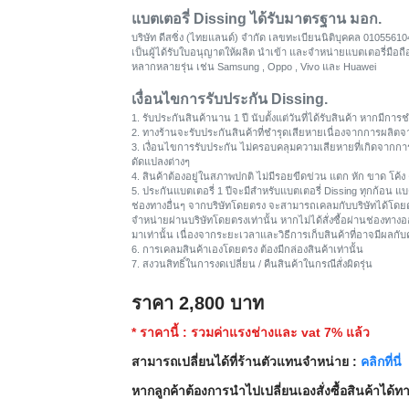
แบตเตอรี่ Dissing ได้รับมาตรฐาน มอก.
บริษัท ดีสซิ่ง (ไทยแลนด์) จำกัด เลขทะเบียนนิติบุคคล 0105561
เป็นผู้ได้รับใบอนุญาตให้ผลิต นำเข้า และจำหน่ายแบตเตอรี่มือ
หลากหลายรุ่น เช่น Samsung , Oppo , Vivo และ Huawei
เงื่อนไขการรับประกัน Dissing.
1. รับประกันสินค้านาน 1 ปี นับตั้งแต่วันที่ได้รับสินค้า หากมี
2. ทางร้านจะรับประกันสินค้าที่ชำรุดเสียหายเนื่องจากการผลิตจ
3. เงื่อนไขการรับประกัน ไม่ครอบคลุมความเสียหายที่เกิดจากการ
ดัดแปลงต่างๆ
4. สินค้าต้องอยู่ในสภาพปกติ ไม่มีรอยขีดข่วน แตก หัก ขาด โค้ง 
5. ประกันแบตเตอรี่ 1 ปีจะมีสำหรับแบตเตอรี่ Dissing ทุกก้อน แบตเ
ช่องทางอื่นๆ จากบริษัทโดยตรง จะสามารถเคลมกับบริษัทได้โด
จำหน่ายผ่านบริษัทโดยตรงเท่านั้น หากไม่ได้สั่งซื้อผ่านช่องทางอ
มาเท่านั้น เนื่องจากระยะเวลาและวิธีการเก็บสินค้าที่อาจมีผลกั
6. การเคลมสินค้าเองโดยตรง ต้องมีกล่องสินค้าเท่านั้น
7. สงวนสิทธิ์ในการงดเปลี่ยน / คืนสินค้าในกรณีสั่งผิดรุ่น
ราคา
2,800
บาท
* ราคานี้ : รวมค่าแรงช่างและ vat 7% แล้ว
สามารถเปลี่ยนได้ที่ร้านตัวแทนจำหน่าย :
คลิกที่นี่
หากลูกค้าต้องการนำไปเปลี่ยนเองสั่งซื้อสินค้าได้ท