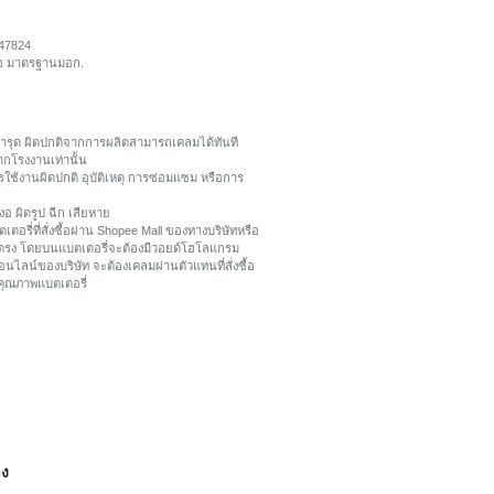
047824
ถือ มาตรฐานมอก.
การชำรุด ผิดปกติจากการผลิตสามารถเคลมได้ทันที
ากโรงงานเท่านั้น
ใช้งานผิดปกติ อุบัติเหตุ การซ่อมแซม หรือการ
งอ ผิดรูป ฉีก เสียหาย
ตอรี่ที่สั่งซื้อผ่าน Shopee Mall ของทางบริษัทหรือ
ยตรง โดยบนแบตเตอรี่จะต้องมีวอยด์โฮโลแกรม
อนไลน์ของบริษัท จะต้องเคลมผ่านตัวแทนที่สั่งซื้อ
บคุณภาพแบตเตอรี่
าง