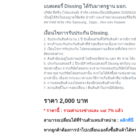
แบตเตอรี่ Dissing ได้รับมาตรฐาน มอก.
บริษัท ดีสซิ่ง (ไทยแลนด์) จำกัด เลขทะเบียนนิติบุคคล 0105561
เป็นผู้ได้รับใบอนุญาตให้ผลิต นำเข้า และจำหน่ายแบตเตอรี่มือ
หลากหลายรุ่น เช่น Samsung , Oppo , Vivo และ Huawei
เงื่อนไขการรับประกัน Dissing.
1. รับประกันสินค้านาน 1 ปี นับตั้งแต่วันที่ได้รับสินค้า หากมี
2. ทางร้านจะรับประกันสินค้าที่ชำรุดเสียหายเนื่องจากการผลิตจ
3. เงื่อนไขการรับประกัน ไม่ครอบคลุมความเสียหายที่เกิดจากการ
ดัดแปลงต่างๆ
4. สินค้าต้องอยู่ในสภาพปกติ ไม่มีรอยขีดข่วน แตก หัก ขาด โค้ง 
5. ประกันแบตเตอรี่ 1 ปีจะมีสำหรับแบตเตอรี่ Dissing ทุกก้อน แบตเ
ช่องทางอื่นๆ จากบริษัทโดยตรง จะสามารถเคลมกับบริษัทได้โด
จำหน่ายผ่านบริษัทโดยตรงเท่านั้น หากไม่ได้สั่งซื้อผ่านช่องทางอ
มาเท่านั้น เนื่องจากระยะเวลาและวิธีการเก็บสินค้าที่อาจมีผลกั
6. การเคลมสินค้าเองโดยตรง ต้องมีกล่องสินค้าเท่านั้น
7. สงวนสิทธิ์ในการงดเปลี่ยน / คืนสินค้าในกรณีสั่งผิดรุ่น
ราคา
2,000
บาท
* ราคานี้ : รวมค่าแรงช่างและ vat 7% แล้ว
สามารถเปลี่ยนได้ที่ร้านตัวแทนจำหน่าย :
คลิกที่นี่
หากลูกค้าต้องการนำไปเปลี่ยนเองสั่งซื้อสินค้าได้ท