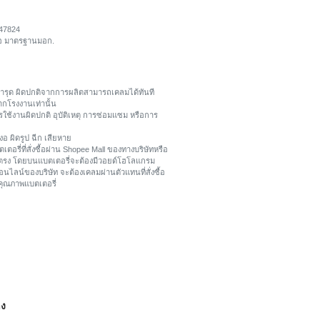
047824
ถือ มาตรฐานมอก.
การชำรุด ผิดปกติจากการผลิตสามารถเคลมได้ทันที
ากโรงงานเท่านั้น
ใช้งานผิดปกติ อุบัติเหตุ การซ่อมแซม หรือการ
งอ ผิดรูป ฉีก เสียหาย
ตอรี่ที่สั่งซื้อผ่าน Shopee Mall ของทางบริษัทหรือ
ยตรง โดยบนแบตเตอรี่จะต้องมีวอยด์โฮโลแกรม
อนไลน์ของบริษัท จะต้องเคลมผ่านตัวแทนที่สั่งซื้อ
บคุณภาพแบตเตอรี่
าง