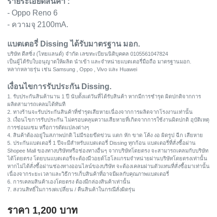
รายระเอียดสินค้า :
- Oppo Reno 6
- ความจุ 2100mA.
แบตเตอรี่ Dissing ได้รับมาตรฐาน มอก.
บริษัท ดีสซิ่ง (ไทยแลนด์) จำกัด เลขทะเบียนนิติบุคคล 0105561047824
เป็นผู้ได้รับใบอนุญาตให้ผลิต นำเข้า และจำหน่ายแบตเตอรี่มือถือ มาตรฐานมอก.
หลากหลายรุ่น เช่น Samsung , Oppo , Vivo และ Huawei
เงื่อนไขการรับประกัน Dissing.
1. รับประกันสินค้านาน 1 ปี นับตั้งแต่วันที่ได้รับสินค้า หากมีการชำรุด ผิดปกติจากการ
ผลิตสามารถเคลมได้ทันที
2. ทางร้านจะรับประกันสินค้าที่ชำรุดเสียหายเนื่องจากการผลิตจากโรงงานเท่านั้น
3. เงื่อนไขการรับประกัน ไม่ครอบคลุมความเสียหายที่เกิดจากการใช้งานผิดปกติ อุบัติเหตุ
การซ่อมแซม หรือการดัดแปลงต่างๆ
4. สินค้าต้องอยู่ในสภาพปกติ ไม่มีรอยขีดข่วน แตก หัก ขาด โค้ง งอ ผิดรูป ฉีก เสียหาย
5. ประกันแบตเตอรี่ 1 ปีจะมีสำหรับแบตเตอรี่ Dissing ทุกก้อน แบตเตอรี่ที่สั่งซื้อผ่าน
Shopee Mall ของทางบริษัทหรือช่องทางอื่นๆ จากบริษัทโดยตรง จะสามารถเคลมกับบริษัท
ได้โดยตรง โดยบนแบตเตอรี่จะต้องมีวอยด์โฮโลแกรมจำหน่ายผ่านบริษัทโดยตรงเท่านั้น
หากไม่ได้สั่งซื้อผ่านช่องทางออนไลน์ของบริษัท จะต้องเคลมผ่านตัวแทนที่สั่งซื้อมาเท่านั้น
เนื่องจากระยะเวลาและวิธีการเก็บสินค้าที่อาจมีผลกับคุณภาพแบตเตอรี่
6. การเคลมสินค้าเองโดยตรง ต้องมีกล่องสินค้าเท่านั้น
7. สงวนสิทธิ์ในการงดเปลี่ยน / คืนสินค้าในกรณีสั่งผิดรุ่น
ราคา
1,200
บาท