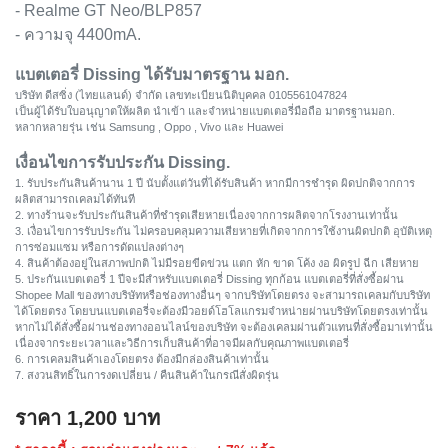
- Realme GT Neo/BLP857
- ความจุ 4400mA.
แบตเตอรี่ Dissing ได้รับมาตรฐาน มอก.
บริษัท ดีสซิ่ง (ไทยแลนด์) จำกัด เลขทะเบียนนิติบุคคล 0105561047824
เป็นผู้ได้รับใบอนุญาตให้ผลิต นำเข้า และจำหน่ายแบตเตอรี่มือถือ มาตรฐานมอก.
หลากหลายรุ่น เช่น Samsung , Oppo , Vivo และ Huawei
เงื่อนไขการรับประกัน Dissing.
1. รับประกันสินค้านาน 1 ปี นับตั้งแต่วันที่ได้รับสินค้า หากมีการชำรุด ผิดปกติจากการ
ผลิตสามารถเคลมได้ทันที
2. ทางร้านจะรับประกันสินค้าที่ชำรุดเสียหายเนื่องจากการผลิตจากโรงงานเท่านั้น
3. เงื่อนไขการรับประกัน ไม่ครอบคลุมความเสียหายที่เกิดจากการใช้งานผิดปกติ อุบัติเหตุ
การซ่อมแซม หรือการดัดแปลงต่างๆ
4. สินค้าต้องอยู่ในสภาพปกติ ไม่มีรอยขีดข่วน แตก หัก ขาด โค้ง งอ ผิดรูป ฉีก เสียหาย
5. ประกันแบตเตอรี่ 1 ปีจะมีสำหรับแบตเตอรี่ Dissing ทุกก้อน แบตเตอรี่ที่สั่งซื้อผ่าน
Shopee Mall ของทางบริษัทหรือช่องทางอื่นๆ จากบริษัทโดยตรง จะสามารถเคลมกับบริษัท
ได้โดยตรง โดยบนแบตเตอรี่จะต้องมีวอยด์โฮโลแกรมจำหน่ายผ่านบริษัทโดยตรงเท่านั้น
หากไม่ได้สั่งซื้อผ่านช่องทางออนไลน์ของบริษัท จะต้องเคลมผ่านตัวแทนที่สั่งซื้อมาเท่านั้น
เนื่องจากระยะเวลาและวิธีการเก็บสินค้าที่อาจมีผลกับคุณภาพแบตเตอรี่
6. การเคลมสินค้าเองโดยตรง ต้องมีกล่องสินค้าเท่านั้น
7. สงวนสิทธิ์ในการงดเปลี่ยน / คืนสินค้าในกรณีสั่งผิดรุ่น
ราคา
1,200
บาท