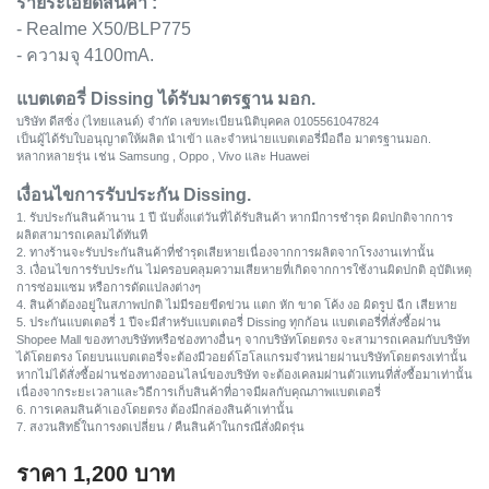
รายระเอียดสินค้า :
- Realme X50/BLP775
- ความจุ 4100mA.
แบตเตอรี่ Dissing ได้รับมาตรฐาน มอก.
บริษัท ดีสซิ่ง (ไทยแลนด์) จำกัด เลขทะเบียนนิติบุคคล 0105561047824
เป็นผู้ได้รับใบอนุญาตให้ผลิต นำเข้า และจำหน่ายแบตเตอรี่มือถือ มาตรฐานมอก.
หลากหลายรุ่น เช่น Samsung , Oppo , Vivo และ Huawei
เงื่อนไขการรับประกัน Dissing.
1. รับประกันสินค้านาน 1 ปี นับตั้งแต่วันที่ได้รับสินค้า หากมีการชำรุด ผิดปกติจากการ
ผลิตสามารถเคลมได้ทันที
2. ทางร้านจะรับประกันสินค้าที่ชำรุดเสียหายเนื่องจากการผลิตจากโรงงานเท่านั้น
3. เงื่อนไขการรับประกัน ไม่ครอบคลุมความเสียหายที่เกิดจากการใช้งานผิดปกติ อุบัติเหตุ
การซ่อมแซม หรือการดัดแปลงต่างๆ
4. สินค้าต้องอยู่ในสภาพปกติ ไม่มีรอยขีดข่วน แตก หัก ขาด โค้ง งอ ผิดรูป ฉีก เสียหาย
5. ประกันแบตเตอรี่ 1 ปีจะมีสำหรับแบตเตอรี่ Dissing ทุกก้อน แบตเตอรี่ที่สั่งซื้อผ่าน
Shopee Mall ของทางบริษัทหรือช่องทางอื่นๆ จากบริษัทโดยตรง จะสามารถเคลมกับบริษัท
ได้โดยตรง โดยบนแบตเตอรี่จะต้องมีวอยด์โฮโลแกรมจำหน่ายผ่านบริษัทโดยตรงเท่านั้น
หากไม่ได้สั่งซื้อผ่านช่องทางออนไลน์ของบริษัท จะต้องเคลมผ่านตัวแทนที่สั่งซื้อมาเท่านั้น
เนื่องจากระยะเวลาและวิธีการเก็บสินค้าที่อาจมีผลกับคุณภาพแบตเตอรี่
6. การเคลมสินค้าเองโดยตรง ต้องมีกล่องสินค้าเท่านั้น
7. สงวนสิทธิ์ในการงดเปลี่ยน / คืนสินค้าในกรณีสั่งผิดรุ่น
ราคา
1,200
บาท