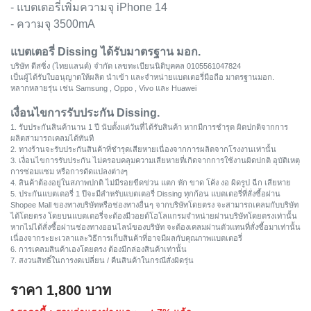
- แบตเตอรี่เพิ่มความจุ iPhone 14
- ความจุ 3500mA
แบตเตอรี่ Dissing ได้รับมาตรฐาน มอก.
บริษัท ดีสซิ่ง (ไทยแลนด์) จำกัด เลขทะเบียนนิติบุคคล 0105561047824
เป็นผู้ได้รับใบอนุญาตให้ผลิต นำเข้า และจำหน่ายแบตเตอรี่มือถือ มาตรฐานมอก.
หลากหลายรุ่น เช่น Samsung , Oppo , Vivo และ Huawei
เงื่อนไขการรับประกัน Dissing.
1. รับประกันสินค้านาน 1 ปี นับตั้งแต่วันที่ได้รับสินค้า หากมีการชำรุด ผิดปกติจากการ
ผลิตสามารถเคลมได้ทันที
2. ทางร้านจะรับประกันสินค้าที่ชำรุดเสียหายเนื่องจากการผลิตจากโรงงานเท่านั้น
3. เงื่อนไขการรับประกัน ไม่ครอบคลุมความเสียหายที่เกิดจากการใช้งานผิดปกติ อุบัติเหตุ
การซ่อมแซม หรือการดัดแปลงต่างๆ
4. สินค้าต้องอยู่ในสภาพปกติ ไม่มีรอยขีดข่วน แตก หัก ขาด โค้ง งอ ผิดรูป ฉีก เสียหาย
5. ประกันแบตเตอรี่ 1 ปีจะมีสำหรับแบตเตอรี่ Dissing ทุกก้อน แบตเตอรี่ที่สั่งซื้อผ่าน
Shopee Mall ของทางบริษัทหรือช่องทางอื่นๆ จากบริษัทโดยตรง จะสามารถเคลมกับบริษัท
ได้โดยตรง โดยบนแบตเตอรี่จะต้องมีวอยด์โฮโลแกรมจำหน่ายผ่านบริษัทโดยตรงเท่านั้น
หากไม่ได้สั่งซื้อผ่านช่องทางออนไลน์ของบริษัท จะต้องเคลมผ่านตัวแทนที่สั่งซื้อมาเท่านั้น
เนื่องจากระยะเวลาและวิธีการเก็บสินค้าที่อาจมีผลกับคุณภาพแบตเตอรี่
6. การเคลมสินค้าเองโดยตรง ต้องมีกล่องสินค้าเท่านั้น
7. สงวนสิทธิ์ในการงดเปลี่ยน / คืนสินค้าในกรณีสั่งผิดรุ่น
ราคา
1,800
บาท