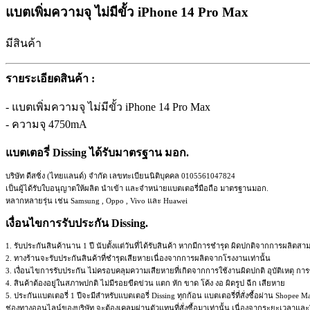
แบตเพิ่มความจุ ไม่มีขั้ว iPhone 14 Pro Max
มีสินค้า
รายระเอียดสินค้า :
- แบตเพิ่มความจุ ไม่มีขั้ว iPhone 14 Pro Max
- ความจุ 4750mA
แบตเตอรี่ Dissing ได้รับมาตรฐาน มอก.
บริษัท ดีสซิ่ง (ไทยแลนด์) จำกัด เลขทะเบียนนิติบุคคล 0105561047824
เป็นผู้ได้รับใบอนุญาตให้ผลิต นำเข้า และจำหน่ายแบตเตอรี่มือถือ มาตรฐานมอก.
หลากหลายรุ่น เช่น Samsung , Oppo , Vivo และ Huawei
เงื่อนไขการรับประกัน Dissing.
1. รับประกันสินค้านาน 1 ปี นับตั้งแต่วันที่ได้รับสินค้า หากมีการชำรุด ผิดปกติจากการผลิตส
2. ทางร้านจะรับประกันสินค้าที่ชำรุดเสียหายเนื่องจากการผลิตจากโรงงานเท่านั้น
3. เงื่อนไขการรับประกัน ไม่ครอบคลุมความเสียหายที่เกิดจากการใช้งานผิดปกติ อุบัติเหตุ ก
4. สินค้าต้องอยู่ในสภาพปกติ ไม่มีรอยขีดข่วน แตก หัก ขาด โค้ง งอ ผิดรูป ฉีก เสียหาย
5. ประกันแบตเตอรี่ 1 ปีจะมีสำหรับแบตเตอรี่ Dissing ทุกก้อน แบตเตอรี่ที่สั่งซื้อผ่าน Sho
ช่องทางออนไลน์ของบริษัท จะต้องเคลมผ่านตัวแทนที่สั่งซื้อมาเท่านั้น เนื่องจากระยะเวลาและว