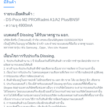
มีสินค้า
รายระเอียดสินค้า :
- DS-Poco M2 PRO/Radmi A1/A2 Plus/BN5F
- ความจุ 4900mA
แบตเตอรี่ Dissing ได้รับมาตรฐาน มอก.
บริษัท ดีสซิ่ง (ไทยแลนด์) จำกัด เลขทะเบียนนิติบุคคล 0105561047824
เป็นผู้ได้รับใบอนุญาตให้ผลิต นำเข้า และจำหน่ายแบตเตอรี่มือถือ มาตรฐานมอก.
หลากหลายรุ่น เช่น Samsung , Oppo , Vivo และ Huawei
เงื่อนไขการรับประกัน Dissing.
1. รับประกันสินค้านาน 1 ปี นับตั้งแต่วันที่ได้รับสินค้า หากมีการชำรุด ผิดปกติจากการ
ผลิตสามารถเคลมได้ทันที
2. ทางร้านจะรับประกันสินค้าที่ชำรุดเสียหายเนื่องจากการผลิตจากโรงงานเท่านั้น
3. เงื่อนไขการรับประกัน ไม่ครอบคลุมความเสียหายที่เกิดจากการใช้งานผิดปกติ อุบัติเหตุ
การซ่อมแซม หรือการดัดแปลงต่างๆ
4. สินค้าต้องอยู่ในสภาพปกติ ไม่มีรอยขีดข่วน แตก หัก ขาด โค้ง งอ ผิดรูป ฉีก เสียหาย
5. ประกันแบตเตอรี่ 1 ปีจะมีสำหรับแบตเตอรี่ Dissing ทุกก้อน แบตเตอรี่ที่สั่งซื้อผ่าน
Shopee Mall ของทางบริษัทหรือช่องทางอื่นๆ จากบริษัทโดยตรง จะสามารถเคลมกับบริษัท
ได้โดยตรง โดยบนแบตเตอรี่จะต้องมีวอยด์โฮโลแกรมจำหน่ายผ่านบริษัทโดยตรงเท่านั้น
หากไม่ได้สั่งซื้อผ่านช่องทางออนไลน์ของบริษัท จะต้องเคลมผ่านตัวแทนที่สั่งซื้อมาเท่านั้น
เนื่องจากระยะเวลาและวิธีการเก็บสินค้าที่อาจมีผลกับคุณภาพแบตเตอรี่
6. การเคลมสินค้าเองโดยตรง ต้องมีกล่องสินค้าเท่านั้น
7. สงวนสิทธิ์ในการงดเปลี่ยน / คืนสินค้าในกรณีสั่งผิดรุ่น