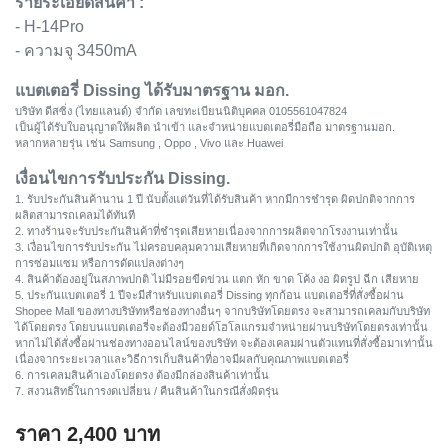
รายระเอียดสินค้า :
- H-14Pro
- ความจุ 3450mA
แบตเตอรี่ Dissing ได้รับมาตรฐาน มอก.
บริษัท ดีสซิ่ง (ไทยแลนด์) จำกัด เลขทะเบียนนิติบุคคล 0105561047824
เป็นผู้ได้รับใบอนุญาตให้ผลิต นำเข้า และจำหน่ายแบตเตอรี่มือถือ มาตรฐานมอก.
หลากหลายรุ่น เช่น Samsung , Oppo , Vivo และ Huawei
เงื่อนไขการรับประกัน Dissing.
1. รับประกันสินค้านาน 1 ปี นับตั้งแต่วันที่ได้รับสินค้า หากมีการชำรุด ผิดปกติจากการ
ผลิตสามารถเคลมได้ทันที
2. ทางร้านจะรับประกันสินค้าที่ชำรุดเสียหายเนื่องจากการผลิตจากโรงงานเท่านั้น
3. เงื่อนไขการรับประกัน ไม่ครอบคลุมความเสียหายที่เกิดจากการใช้งานผิดปกติ อุบัติเหตุ
การซ่อมแซม หรือการดัดแปลงต่างๆ
4. สินค้าต้องอยู่ในสภาพปกติ ไม่มีรอยขีดข่วน แตก หัก ขาด โค้ง งอ ผิดรูป ฉีก เสียหาย
5. ประกันแบตเตอรี่ 1 ปีจะมีสำหรับแบตเตอรี่ Dissing ทุกก้อน แบตเตอรี่ที่สั่งซื้อผ่าน
Shopee Mall ของทางบริษัทหรือช่องทางอื่นๆ จากบริษัทโดยตรง จะสามารถเคลมกับบริษัท
ได้โดยตรง โดยบนแบตเตอรี่จะต้องมีวอยด์โฮโลแกรมจำหน่ายผ่านบริษัทโดยตรงเท่านั้น
หากไม่ได้สั่งซื้อผ่านช่องทางออนไลน์ของบริษัท จะต้องเคลมผ่านตัวแทนที่สั่งซื้อมาเท่านั้น
เนื่องจากระยะเวลาและวิธีการเก็บสินค้าที่อาจมีผลกับคุณภาพแบตเตอรี่
6. การเคลมสินค้าเองโดยตรง ต้องมีกล่องสินค้าเท่านั้น
7. สงวนสิทธิ์ในการงดเปลี่ยน / คืนสินค้าในกรณีสั่งผิดรุ่น
ราคา
2,400
บาท