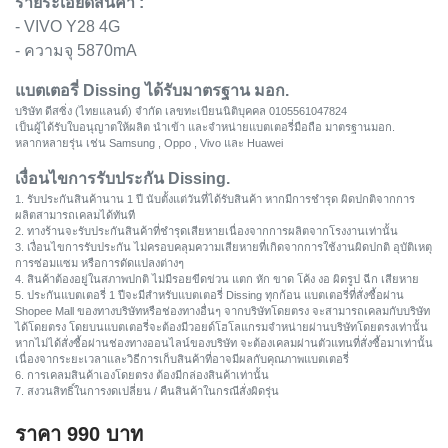
รายระเอียดสินค้า :
- VIVO Y28 4G
- ความจุ 5870mA
แบตเตอรี่ Dissing ได้รับมาตรฐาน มอก.
บริษัท ดีสซิ่ง (ไทยแลนด์) จำกัด เลขทะเบียนนิติบุคคล 0105561047824
เป็นผู้ได้รับใบอนุญาตให้ผลิต นำเข้า และจำหน่ายแบตเตอรี่มือถือ มาตรฐานมอก.
หลากหลายรุ่น เช่น Samsung , Oppo , Vivo และ Huawei
เงื่อนไขการรับประกัน Dissing.
1. รับประกันสินค้านาน 1 ปี นับตั้งแต่วันที่ได้รับสินค้า หากมีการชำรุด ผิดปกติจากการ
ผลิตสามารถเคลมได้ทันที
2. ทางร้านจะรับประกันสินค้าที่ชำรุดเสียหายเนื่องจากการผลิตจากโรงงานเท่านั้น
3. เงื่อนไขการรับประกัน ไม่ครอบคลุมความเสียหายที่เกิดจากการใช้งานผิดปกติ อุบัติเหตุ
การซ่อมแซม หรือการดัดแปลงต่างๆ
4. สินค้าต้องอยู่ในสภาพปกติ ไม่มีรอยขีดข่วน แตก หัก ขาด โค้ง งอ ผิดรูป ฉีก เสียหาย
5. ประกันแบตเตอรี่ 1 ปีจะมีสำหรับแบตเตอรี่ Dissing ทุกก้อน แบตเตอรี่ที่สั่งซื้อผ่าน
Shopee Mall ของทางบริษัทหรือช่องทางอื่นๆ จากบริษัทโดยตรง จะสามารถเคลมกับบริษัท
ได้โดยตรง โดยบนแบตเตอรี่จะต้องมีวอยด์โฮโลแกรมจำหน่ายผ่านบริษัทโดยตรงเท่านั้น
หากไม่ได้สั่งซื้อผ่านช่องทางออนไลน์ของบริษัท จะต้องเคลมผ่านตัวแทนที่สั่งซื้อมาเท่านั้น
เนื่องจากระยะเวลาและวิธีการเก็บสินค้าที่อาจมีผลกับคุณภาพแบตเตอรี่
6. การเคลมสินค้าเองโดยตรง ต้องมีกล่องสินค้าเท่านั้น
7. สงวนสิทธิ์ในการงดเปลี่ยน / คืนสินค้าในกรณีสั่งผิดรุ่น
ราคา
990
บาท