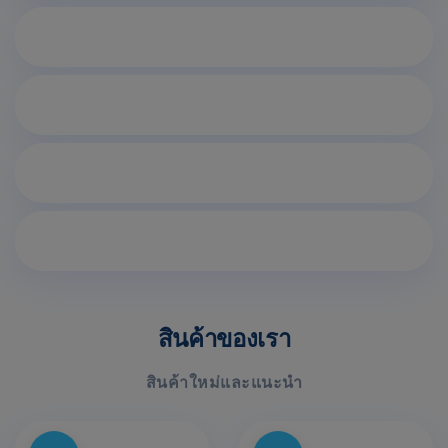
สินค้าของเรา
สินค้าใหม่และแนะนำ