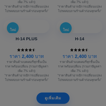
เพิ่ม 7% แล้ว)
เพิ่ม 7% แล้ว)
“ราคาสินค้าอาจมีการเปลี่ยนแปลง
“ราคาสินค้าอาจมีการเปลี่ยนแปลง
โปรดสอบถามร้านค้าก่อนทุกครั้ง”
โปรดสอบถามร้านค้าก่อนทุกครั้ง”
ใหม่
ใหม่
H-14 PLUS
H-14
!
!
ราคา
2,400
บาท
ราคา
2,400
บาท
ราคาสินค้าแบตเตอรี่ทุกชิ้นเป็น
ราคาสินค้าแบตเตอรี่ทุกชิ้นเป็น
ราคาพร้อมเปลี่ยน (รวมภาษีมูลค่า
ราคาพร้อมเปลี่ยน (รวมภาษีมูลค่า
เพิ่ม 7% แล้ว)
เพิ่ม 7% แล้ว)
“ราคาสินค้าอาจมีการเปลี่ยนแปลง
“ราคาสินค้าอาจมีการเปลี่ยนแปลง
โปรดสอบถามร้านค้าก่อนทุกครั้ง”
โปรดสอบถามร้านค้าก่อนทุกครั้ง”
ดูเพิ่มเติม