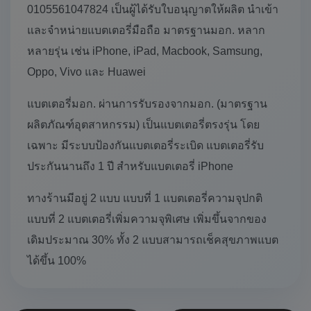
0105561047824 เป็นผู้ได้รับใบอนุญาตให้ผลิต นำเข้า
และจำหน่ายแบตเตอรี่มือถือ มาตรฐานมอก. หลาก
หลายรุ่น เช่น iPhone, iPad, Macbook, Samsung,
Oppo, Vivo และ Huawei
แบตเตอรี่มอก. ผ่านการรับรองจากมอก. (มาตรฐาน
ผลิตภัณฑ์อุตสาหกรรม) เป็นแบตเตอรี่ตรงรุ่น โดย
เฉพาะ มีระบบป้องกันแบตเตอรี่ระเบิด แบตเตอรี่รับ
ประกันนานถึง 1 ปี สำหรับแบตเตอรี่ iPhone
ทางร้านมีอยู่ 2 แบบ แบบที่ 1 แบตเตอรี่ความจุปกติ
แบบที่ 2 แบตเตอรี่เพิ่มความจุพิเศษ เพิ่มขึ้นจากของ
เดิมประมาณ 30% ทั้ง 2 แบบสามารถเช็คสุขภาพแบต
ได้ขึ้น 100%