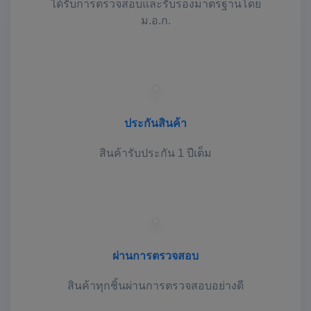
ได้รับการตรวจสอบและรับรองมาตรฐานโดย
ม.อ.ก.
ประกันสินค้า
สินค้ารับประกัน 1 ปีเต็ม
ผ่านการตรวจสอบ
สินค้าทุกชิ้นผ่านการตรวจสอบอย่างดี